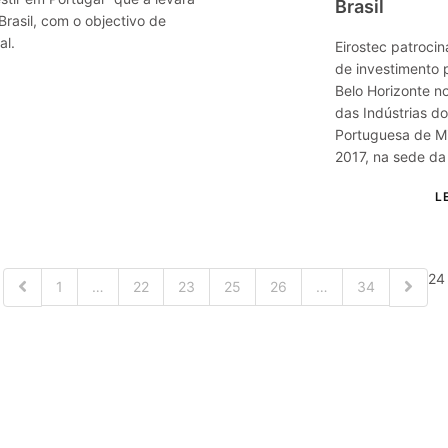
Brasil
Brasil, com o objectivo de
al.
Eirostec patrocin
de investimento 
Belo Horizonte no
das Indústrias d
Portuguesa de Mi
2017, na sede da
24
1
…
22
23
25
26
…
34