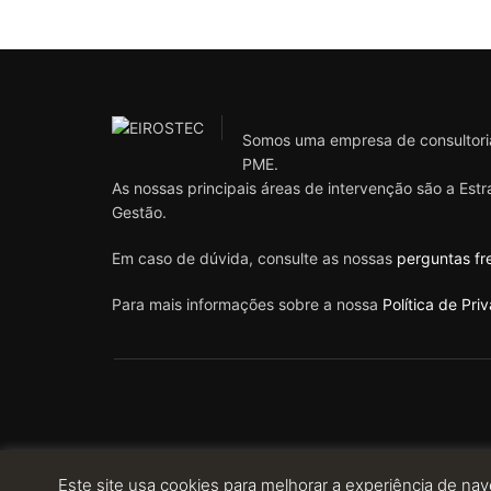
Somos uma empresa de consultoria
PME.
As nossas principais áreas de intervenção são a Est
Gestão.
Em caso de dúvida, consulte as nossas
perguntas fr
Para mais informações sobre a nossa
Política de Pri
Este site usa cookies para melhorar a experiência de nav
© 2023 EIROSTEC. ALL RIGHTS RESERVED. POWERED BY: