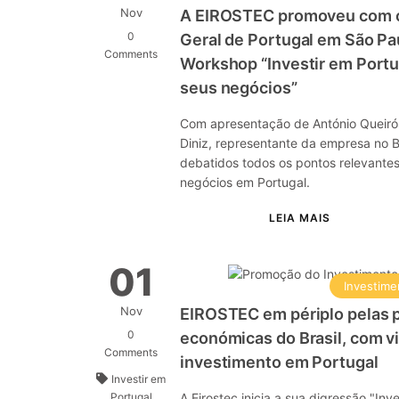
Nov
A EIROSTEC promoveu com o
0
Geral de Portugal em São Pau
Comments
Workshop “Investir em Portu
seus negócios”
Com apresentação de António Queirós
Diniz, representante da empresa no Br
debatidos todos os pontos relevante
negócios em Portugal.
01
Investime
Nov
EIROSTEC em périplo pelas pr
0
económicas do Brasil, com v
Comments
investimento em Portugal
Investir em
Portugal
A Eirostec inicia a sua digressão "Inv