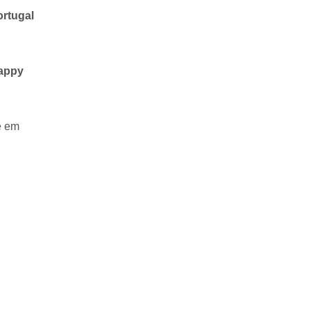
ortugal
appy
e em