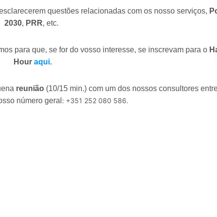
 esclarecerem questões relacionadas com os nosso serviços,
P
2030
,
PRR
, etc.
os para que, se for do vosso interesse, se inscrevam para o
H
Hour
aqui.
uena
reunião
(10/15 min.) com um dos nossos consultores entr
nosso número geral
: +351 252 080 586.