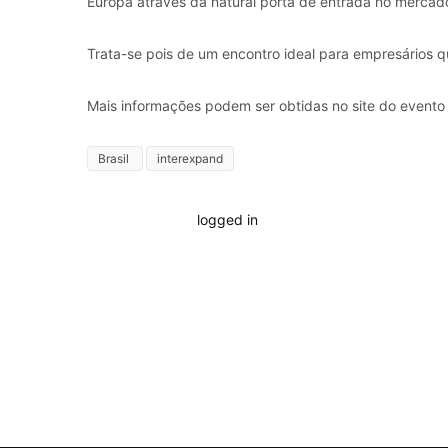
Europa através da natural porta de entrada no merca
Trata-se pois de um encontro ideal para empresários q
Mais informações podem ser obtidas no site do event
Brasil
interexpand
You must be
logged in
to post a comment.