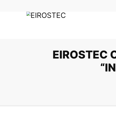
EIROSTEC 
“I