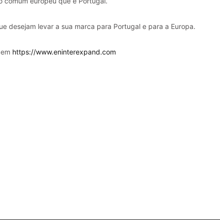
do comum europeu que é Portugal.
ue desejam levar a sua marca para Portugal e para a Europa.
o em
https://www.eninterexpand.com