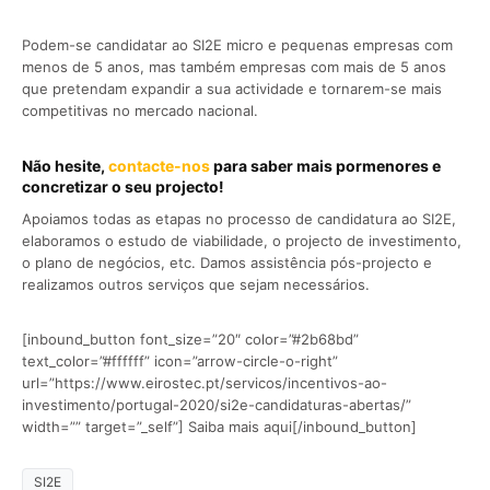
Podem-se candidatar ao SI2E micro e pequenas empresas com
menos de 5 anos, mas também empresas com mais de 5 anos
que pretendam expandir a sua actividade e tornarem-se mais
competitivas no mercado nacional.
Não hesite,
contacte-nos
para saber mais pormenores e
concretizar o seu projecto!
Apoiamos todas as etapas no processo de candidatura ao SI2E,
elaboramos o estudo de viabilidade, o projecto de investimento,
o plano de negócios, etc. Damos assistência pós-projecto e
realizamos outros serviços que sejam necessários.
[inbound_button font_size=”20″ color=”#2b68bd”
text_color=”#ffffff” icon=”arrow-circle-o-right”
url=”https://www.eirostec.pt/servicos/incentivos-ao-
investimento/portugal-2020/si2e-candidaturas-abertas/”
width=”” target=”_self”] Saiba mais aqui[/inbound_button]
SI2E