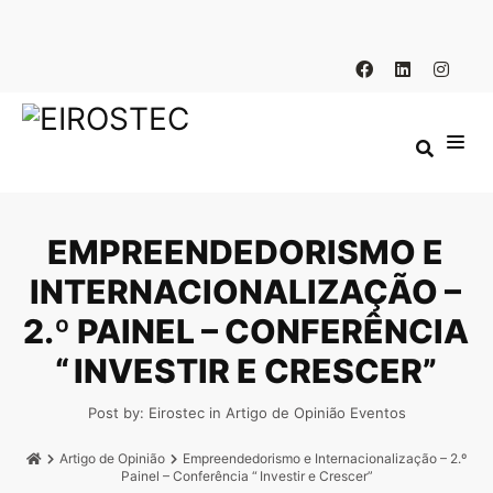
EMPREENDEDORISMO E
INTERNACIONALIZAÇÃO –
2.º PAINEL – CONFERÊNCIA
“ INVESTIR E CRESCER”
Post by:
Eirostec
in
Artigo de Opinião
Eventos
Artigo de Opinião
Empreendedorismo e Internacionalização – 2.º
Painel – Conferência “ Investir e Crescer”